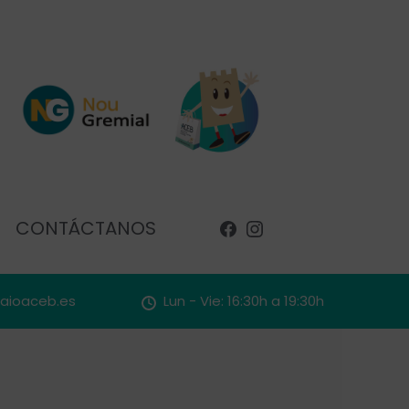
CONTÁCTANOS
faioaceb.es
Lun - Vie: 16:30h a 19:30h