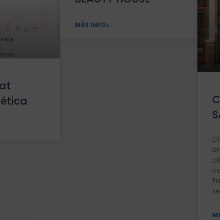
MÁS INFO»
at
C
tética
S
Cl
en
cl
no
fí
se
MÁ