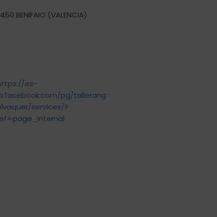
46450 BENIFAIO (VALENCIA)
https://es-
la.facebook.com/pg/tallerang
elvaquer/services/?
ref=page_internal