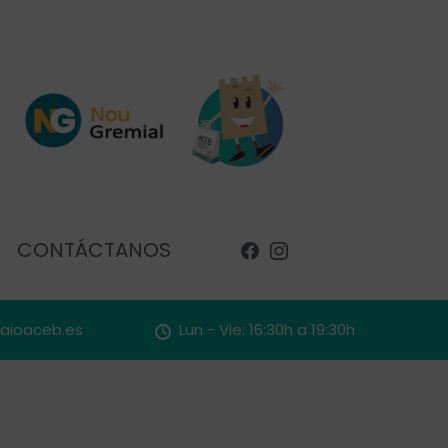
CONTÁCTANOS
faioaceb.es
Lun - Vie: 16:30h a 19:30h